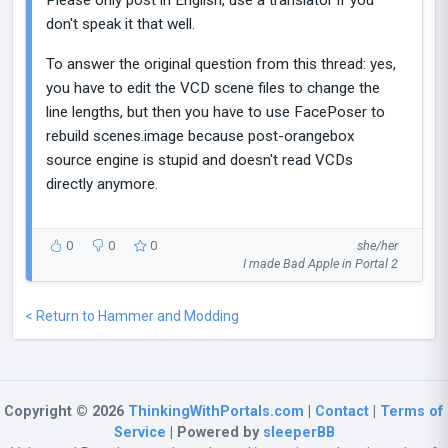
Please only post in English, use a translator if you
don't speak it that well.
To answer the original question from this thread: yes,
you have to edit the VCD scene files to change the
line lengths, but then you have to use FacePoser to
rebuild scenes.image because post-orangebox
source engine is stupid and doesn't read VCDs
directly anymore.
0
0
0
she/her
I made Bad Apple in Portal 2
< Return to Hammer and Modding
Copyright © 2026
ThinkingWithPortals.com
|
Contact
|
Terms of
Service
| Powered by
sleeperBB