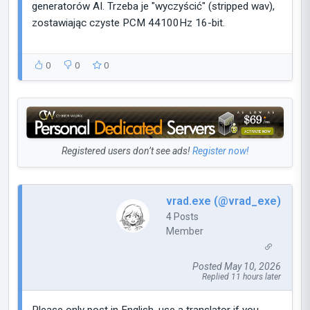
generatorów AI. Trzeba je "wyczyścić" (stripped wav),
zostawiając czyste PCM 44100Hz 16-bit.
0
0
0
Registered users don’t see ads!
Register now!
vrad.exe (@vrad_exe)
4 Posts
Member
Posted May 10, 2026
Replied 11 hours later