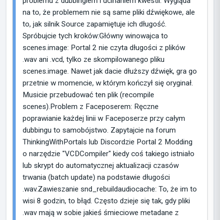
problemu z dubbingiem i ucinaniem kwestii. Wygląda
na to, że problemem nie są same pliki dźwiękowe, ale
to, jak silnik Source zapamiętuje ich długość.
Spróbujcie tych kroków:Główny winowajca to
scenes.image: Portal 2 nie czyta długości z plików
.wav ani .vcd, tylko ze skompilowanego pliku
scenes.image. Nawet jak dacie dłuższy dźwięk, gra go
przetnie w momencie, w którym kończył się oryginał.
Musicie przebudować ten plik (recompile
scenes).Problem z Faceposerem: Ręczne
poprawianie każdej linii w Faceposerze przy całym
dubbingu to samobójstwo. Zapytajcie na forum
ThinkingWithPortals lub Discordzie Portal 2 Modding
o narzędzie "VCDCompiler" kiedy coś takiego istniało
lub skrypt do automatycznej aktualizacji czasów
trwania (batch update) na podstawie długości
.wav.Zawieszanie snd_rebuildaudiocache: To, że im to
wisi 8 godzin, to błąd. Często dzieje się tak, gdy pliki
.wav mają w sobie jakieś śmieciowe metadane z